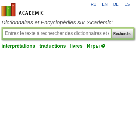
RU
EN
DE
ES
fr-academic.com
Dictionnaires et Encyclopédies sur 'Academic'
Recherche!
interprétations
traductions
livres
Игры ⚽