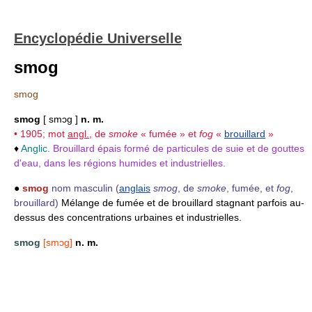
Encyclopédie Universelle
smog
smog
smog
[ smɔg ]
n. m.
• 1905; mot
angl.
, de
smoke
« fumée » et
fog
«
brouillard
»
♦
Anglic.
Brouillard épais formé de particules de suie et de gouttes
d'eau, dans les régions humides et industrielles.
●
smog
nom masculin
(
anglais
smog
, de
smoke
, fumée, et
fog
,
brouillard)
Mélange de fumée et de brouillard stagnant parfois au-
dessus des concentrations urbaines et industrielles.
smog
[smɔg]
n. m.