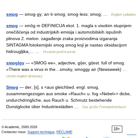
smog
— smog·gy; an·ti·smog; smog·less; smog; …
English syllables
smog
— smȍg m DEFINICIJA ekol. 1. magla s visokim stupnjem
onečišćenja od industrijskih emisija i automobilskih ispušnih
plinova 2. meton. zagađenje zraka proizvodima izgaranja
SINTAGMA fotokemijski smog smog koji je nastao oksidacijom
hidrougljika,… …
Hrvatski jezični portal
smog|gy
— «SMOG ee», adjective, gi|er, gi|est. full of smog:
»There was a virus in the…smoky, smoggy air (Newsweek) …
Useful english dictionary
Smog
— der; [s], s <aus gleichbed. engl. smog,
zusammengezogen aus smoke »Rauch« u. fog »Nebel«> dicke,
undurchdringliche, aus Rauch u. Schmutz bestehende
Dunstglocke über Industriestädten …
Das große Fremdwörterbuch
© Academic, 2000-2026
18+
Contactez-nous:
Support technique
,
RÉCLAME