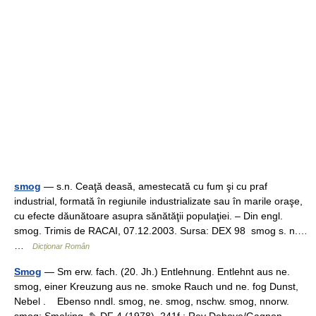
smog
— s.n. Ceaţă deasă, amestecată cu fum şi cu praf
industrial, formată în regiunile industrializate sau în marile oraşe,
cu efecte dăunătoare asupra sănătăţii populaţiei. – Din engl.
smog. Trimis de RACAI, 07.12.2003. Sursa: DEX 98 smog s. n.…
…
Dicționar Român
Smog
— Sm erw. fach. (20. Jh.) Entlehnung. Entlehnt aus ne.
smog, einer Kreuzung aus ne. smoke Rauch und ne. fog Dunst,
Nebel . Ebenso nndl. smog, ne. smog, nschw. smog, nnorw.
smog; Smoking. ✎ DF 4 (1978), 241f.; Rey Debove/Gagnon