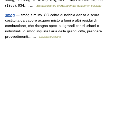
(1988), 934;… …
Etymologisches Wörterbuch der deutschen sprache
smog
— smòg s.m.inv. CO coltre di nebbia densa e scura
costituita da vapore acqueo misto a fumi e altri residui di
combustione, che ristagna spec. sui grandi centri urbani o
industriali: lo smog inquina l aria delle grandi città, prendere
provvedimenti… …
Dizionario italiano