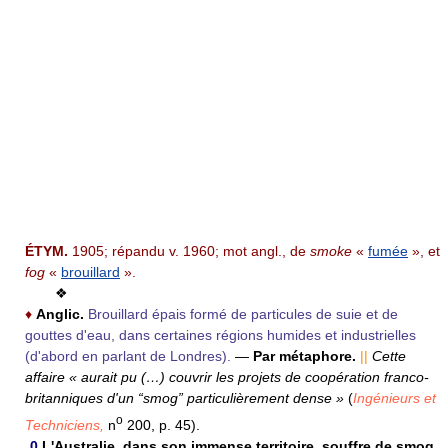
ÉTYM.
1905; répandu v. 1960; mot angl., de
smoke
«
fumée
», et
fog
«
brouillard
».
❖
♦
Anglic.
Brouillard épais formé de particules de suie et de
gouttes d'eau, dans certaines régions humides et industrielles
(d'abord en parlant de Londres).
—
Par métaphore.
||
Cette
affaire « aurait pu (…) couvrir les projets de coopération franco-
britanniques d'un “smog” particulièrement dense »
(
Ingénieurs et
o
Techniciens,
n
200, p. 45).
0
L'Australie, dans son immense territoire, souffre de smog